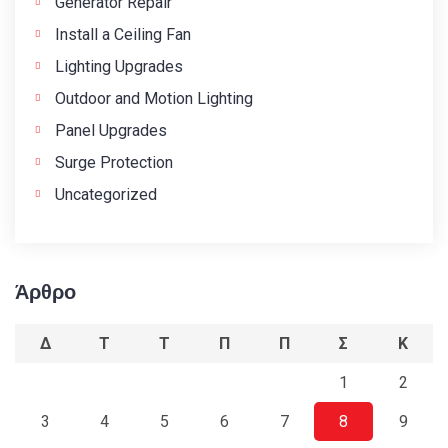
Generator Repair
Install a Ceiling Fan
Lighting Upgrades
Outdoor and Motion Lighting
Panel Upgrades
Surge Protection
Uncategorized
Άρθρο
Δ
Τ
Τ
Π
Π
Σ
Κ
1
2
3
4
5
6
7
8
9