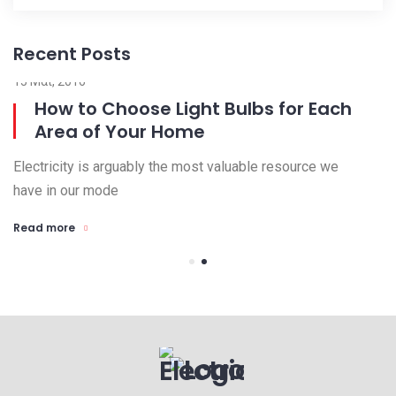
Recent Posts
15 Μαΐ, 2016
23
How to Choose Light Bulbs for Each
Area of Your Home
Electricity is arguably the most valuable resource we
El
have in our mode
ha
Read more
R